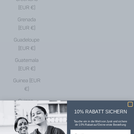
(EUR €)
Grenada
(EUR €)
Guadeloupe
(EUR €)
Guatemala
(EUR €)
Guinea (EUR
€)
Guinea-
Bissau (EUR
10% RABATT SICHERN
€)
Tauche ein in die Welt von Jyoti und sichere
dir 10% Rabatt auf Deine erste Bestellung
Guyana (EUR