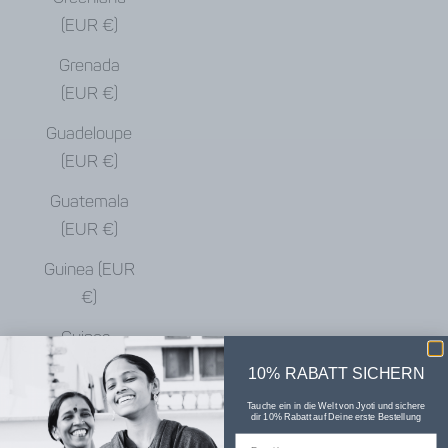
(EUR €)
Grenada
(EUR €)
Guadeloupe
(EUR €)
Guatemala
(EUR €)
Guinea (EUR
€)
Guinea-
Bissau (EUR
10% RABATT SICHERN
€)
Tauche ein in die Welt von Jyoti und sichere
dir 10% Rabatt auf Deine erste Bestellung
Guyana (EUR