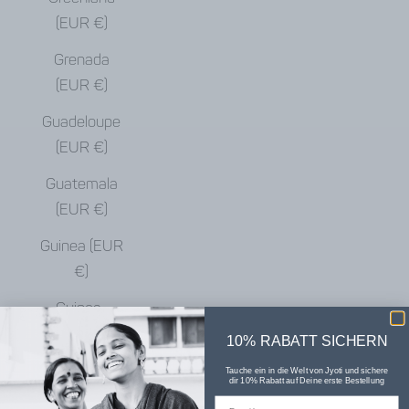
(EUR €)
Grenada
(EUR €)
Guadeloupe
(EUR €)
Guatemala
(EUR €)
Guinea (EUR
€)
Guinea-
Bissau (EUR
10% RABATT SICHERN
€)
Tauche ein in die Welt von Jyoti und sichere
dir 10% Rabatt auf Deine erste Bestellung
Guyana (EUR