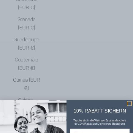
(EUR €)
Grenada
(EUR €)
Guadeloupe
(EUR €)
Guatemala
(EUR €)
Guinea (EUR
€)
Guinea-
Bissau (EUR
10% RABATT SICHERN
€)
Tauche ein in die Welt von Jyoti und sichere
dir 10% Rabatt auf Deine erste Bestellung
Guyana (EUR