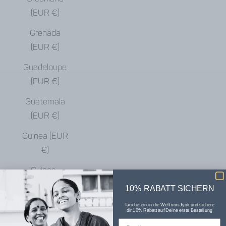
(EUR €)
Grenada
(EUR €)
Guadeloupe
(EUR €)
Guatemala
(EUR €)
Guinea (EUR
€)
Guinea-
Bissau (EUR
10% RABATT SICHERN
€)
Tauche ein in die Welt von Jyoti und sichere
dir 10% Rabatt auf Deine erste Bestellung
Guyana (EUR