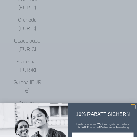
(EUR €)
Grenada
(EUR €)
Guadeloupe
(EUR €)
Guatemala
(EUR €)
Guinea (EUR
€)
Guinea-
Bissau (EUR
10% RABATT SICHERN
€)
Tauche ein in die Welt von Jyoti und sichere
dir 10% Rabatt auf Deine erste Bestellung
Guyana (EUR