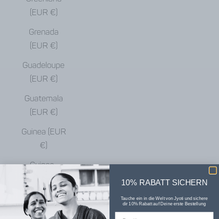
(EUR €)
Grenada
(EUR €)
Guadeloupe
(EUR €)
Guatemala
(EUR €)
Guinea (EUR
€)
Guinea-
Bissau (EUR
10% RABATT SICHERN
€)
Tauche ein in die Welt von Jyoti und sichere
dir 10% Rabatt auf Deine erste Bestellung
Guyana (EUR