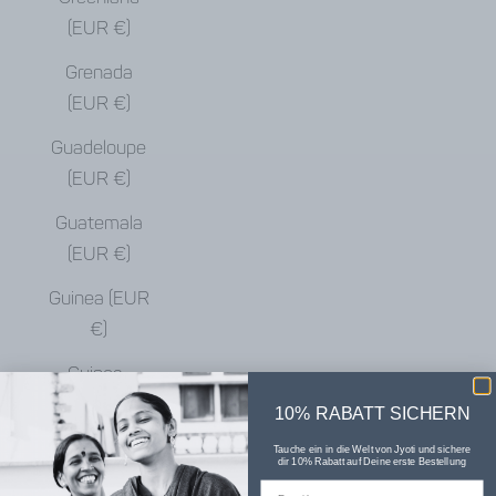
(EUR €)
Grenada
(EUR €)
Guadeloupe
(EUR €)
Guatemala
(EUR €)
Guinea (EUR
€)
Guinea-
Bissau (EUR
10% RABATT SICHERN
€)
Tauche ein in die Welt von Jyoti und sichere
dir 10% Rabatt auf Deine erste Bestellung
Guyana (EUR