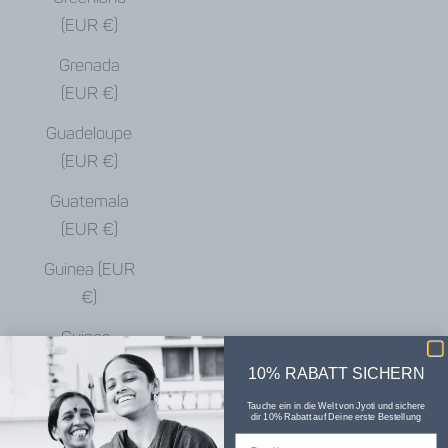
(EUR €)
Grenada
(EUR €)
Guadeloupe
(EUR €)
Guatemala
(EUR €)
Guinea (EUR
€)
Guinea-
Bissau (EUR
10% RABATT SICHERN
€)
Tauche ein in die Welt von Jyoti und sichere
dir 10% Rabatt auf Deine erste Bestellung
Guyana (EUR