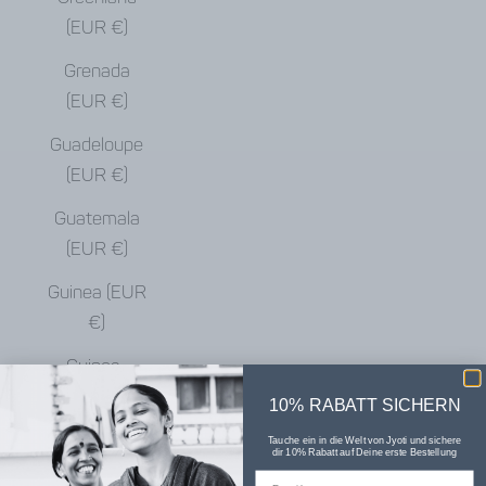
(EUR €)
Grenada
(EUR €)
Guadeloupe
(EUR €)
Guatemala
(EUR €)
Guinea (EUR
€)
Guinea-
Bissau (EUR
10% RABATT SICHERN
€)
Tauche ein in die Welt von Jyoti und sichere
dir 10% Rabatt auf Deine erste Bestellung
Guyana (EUR