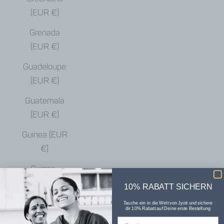
(EUR €)
Grenada
(EUR €)
Guadeloupe
(EUR €)
Guatemala
(EUR €)
Guinea (EUR
€)
Guinea-
Bissau (EUR
10% RABATT SICHERN
€)
Tauche ein in die Welt von Jyoti und sichere
dir 10% Rabatt auf Deine erste Bestellung
Guyana (EUR