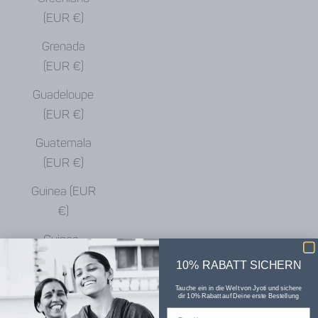
(EUR €)
Grenada
(EUR €)
Guadeloupe
(EUR €)
Guatemala
(EUR €)
Guinea (EUR
€)
Guinea-
Bissau (EUR
10% RABATT SICHERN
€)
Tauche ein in die Welt von Jyoti und sichere
dir 10% Rabatt auf Deine erste Bestellung
Guyana (EUR