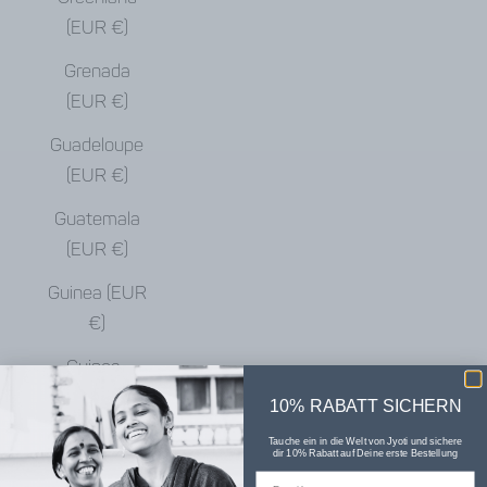
(EUR €)
Grenada
(EUR €)
Guadeloupe
(EUR €)
Guatemala
(EUR €)
Guinea (EUR
€)
Guinea-
Bissau (EUR
10% RABATT SICHERN
€)
Tauche ein in die Welt von Jyoti und sichere
dir 10% Rabatt auf Deine erste Bestellung
Guyana (EUR