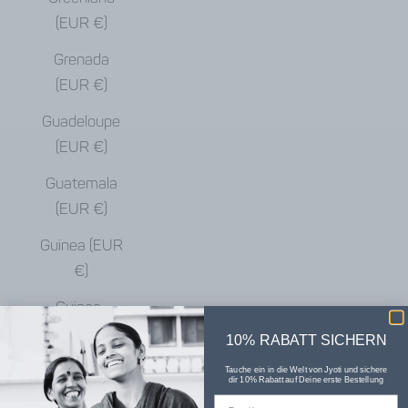
(EUR €)
Grenada
(EUR €)
Guadeloupe
(EUR €)
Guatemala
(EUR €)
Guinea (EUR
€)
Guinea-
Bissau (EUR
10% RABATT SICHERN
€)
Tauche ein in die Welt von Jyoti und sichere
dir 10% Rabatt auf Deine erste Bestellung
Guyana (EUR